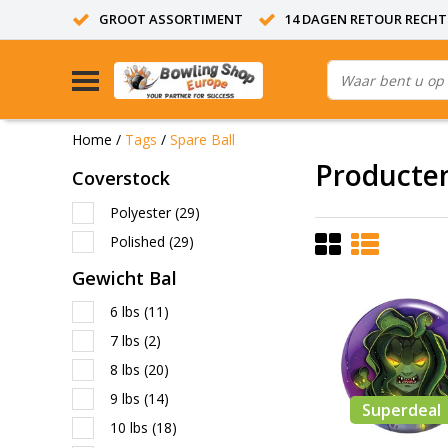
GROOT ASSORTIMENT
14 DAGEN RETOUR RECHT
Home
/
Tags
/
Spare Ball
Producten
Coverstock
Polyester
(29)
Polished
(29)
Gewicht Bal
6 lbs
(11)
7 lbs
(2)
8 lbs
(20)
9 lbs
(14)
Superdeal
10 lbs
(18)