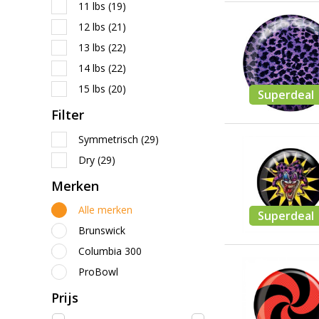
11 lbs
(19)
12 lbs
(21)
13 lbs
(22)
14 lbs
(22)
15 lbs
(20)
Superdeal
Filter
Symmetrisch
(29)
Dry
(29)
Merken
Alle merken
Superdeal
Brunswick
Columbia 300
ProBowl
Prijs