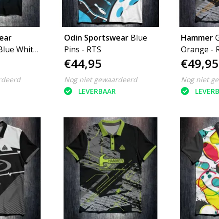
ear
Odin Sportswear
Blue
Hammer
Blue White
Pins - RTS
Orange - 
€44,95
€49,95
rdeerd
Nog niet gewaardeerd
Nog niet g
LEVERBAAR
LEVER