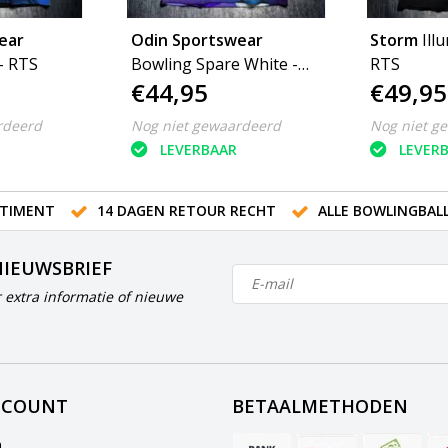
ear
Odin Sportswear
Storm
Ill
- RTS
Bowling Spare White -
RTS
€44,95
€49,95
RTS
rdeerd
Nog niet gewaardeerd
Nog niet g
LEVERBAAR
LEVER
TIMENT
14 DAGEN RETOUR RECHT
ALLE BOWLINGBAL
NIEUWSBRIEF
 extra informatie of nieuwe
CCOUNT
BETAALMETHODEN
n