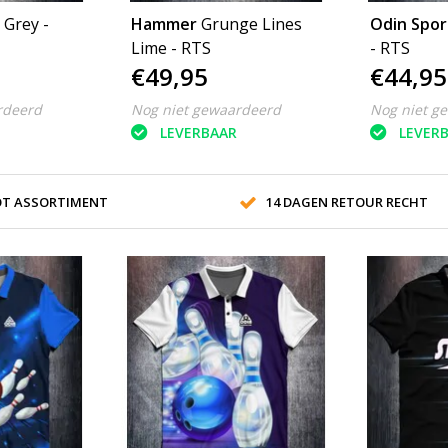
 Grey -
Hammer
Grunge Lines
Odin Spo
Lime - RTS
- RTS
€49,95
€44,95
rdeerd
Nog niet gewaardeerd
Nog niet g
LEVERBAAR
LEVER
T ASSORTIMENT
14 DAGEN RETOUR RECHT