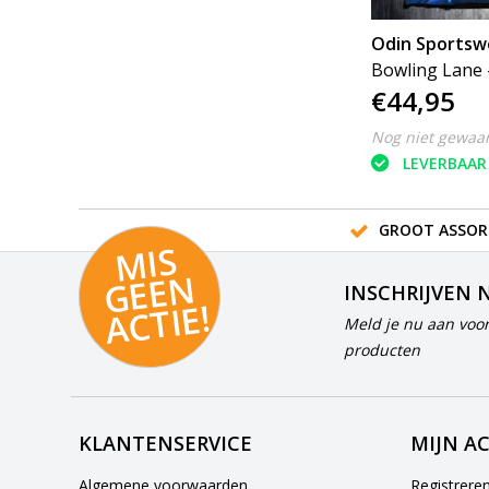
Odin Sportsw
Bowling Lane 
€44,95
Nog niet gewaa
LEVERBAAR
GROOT ASSOR
MI
S
G
E
E
A
C
TI
N
INSCHRIJVEN 
E!
Meld je nu aan voor
producten
KLANTENSERVICE
MIJN A
Algemene voorwaarden
Registrere