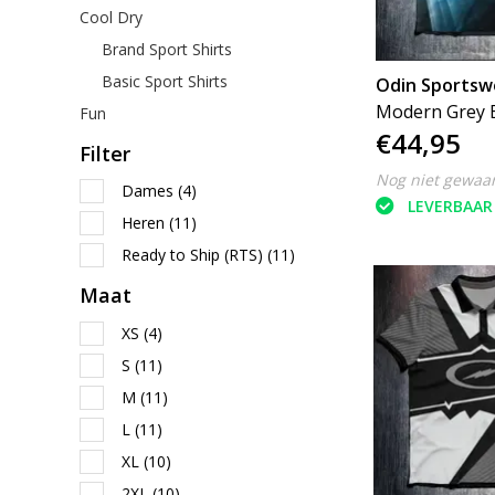
Cool Dry
Brand Sport Shirts
Basic Sport Shirts
Odin Sportsw
Modern Grey 
Fun
€44,95
- RTS
Filter
Nog niet gewaa
Dames
(4)
LEVERBAAR
Heren
(11)
Ready to Ship (RTS)
(11)
Maat
XS
(4)
S
(11)
M
(11)
L
(11)
XL
(10)
2XL
(10)