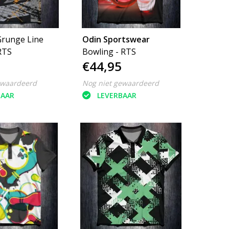
Grunge Line
Odin Sportswear
RTS
Bowling - RTS
€44,95
ewaardeerd
Nog niet gewaardeerd
BAAR
LEVERBAAR