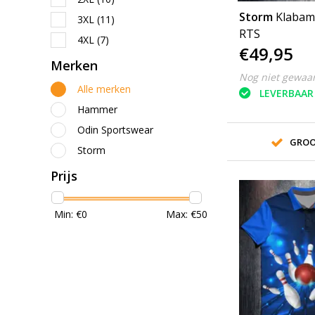
Storm
Klabam
3XL
(11)
RTS
4XL
(7)
€49,95
Merken
Nog niet gewaa
Alle merken
LEVERBAAR
Hammer
Odin Sportswear
GROO
Storm
Prijs
Min: €
0
Max: €
50