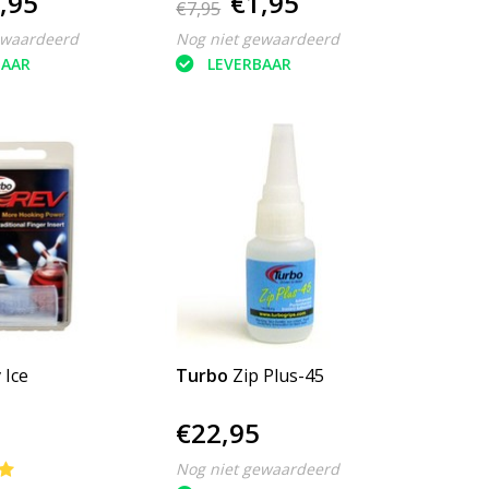
,95
€1,95
€7,95
ewaardeerd
Nog niet gewaardeerd
BAAR
LEVERBAAR
 Ice
Turbo
Zip Plus-45
€22,95
Nog niet gewaardeerd