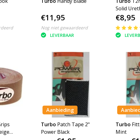
ook
Turbo
Handy Blade
Turbo
T2
Solid Ure
€11,95
€8,95
rdeerd
Nog niet gewaardeerd
LEVERBAAR
LEVER
Aanbieding
Aanbie
rips
Turbo
Patch Tape 2"
Turbo
Fit
eige
Power Black
Mint