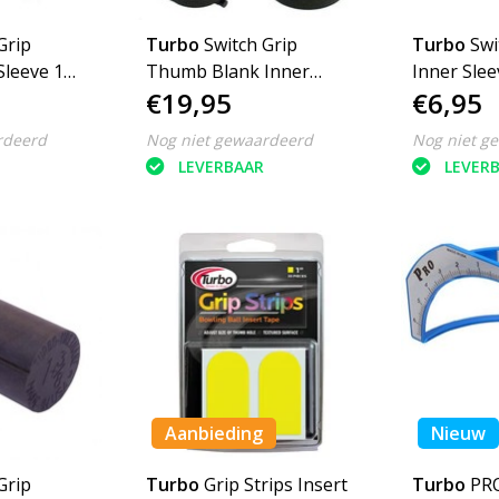
Grip
Turbo
Switch Grip
Turbo
Swi
leeve 1
Thumb Blank Inner
Inner Slee
€19,95
€6,95
Sleeve 1 1/4
rdeerd
Nog niet gewaardeerd
Nog niet g
LEVERBAAR
LEVER
Aanbieding
Nieuw
Grip
Turbo
Grip Strips Insert
Turbo
PR