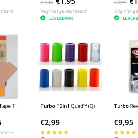
€1,95
€1
€7,95
€7,95
rdeerd
Nog niet gewaardeerd
Nog niet g
LEVERBAAR
LEVER
 Tape 1"
Turbo
T2in1 Quad™ (Q)
Turbo
Rev
5
€2,99
€9,95
rdeerd