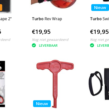
Nieuw
ape 2"
Turbo
Rev Wrap
Turbo
Swi
5
€19,95
€19,95
rdeerd
Nog niet gewaardeerd
Nog niet g
LEVERBAAR
LEVER
Nieuw