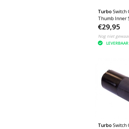
Turbo
Switch 
Thumb Inner S
€29,95
1/4
Nog niet gewaa
LEVERBAAR
Turbo
Switch 