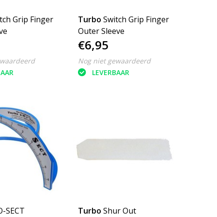
tch Grip Finger
Turbo
Switch Grip Finger
ve
Outer Sleeve
€6,95
ewaardeerd
Nog niet gewaardeerd
BAAR
LEVERBAAR
O-SECT
Turbo
Shur Out