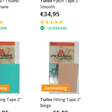
N1 Thumb
Turbo
Patch Tape 2"
thane
Smooth
€34,95
BAAR
LEVERBAAR
ding
Aanbieding
ting Tape 2"
Turbo
Fitting Tape 2"
Beige