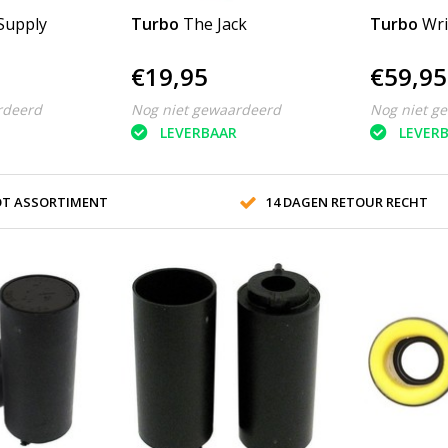
Supply
Turbo
The Jack
Turbo
Wri
€19,95
€59,95
rdeerd
Nog niet gewaardeerd
Nog niet g
LEVERBAAR
LEVER
T ASSORTIMENT
14 DAGEN RETOUR RECHT