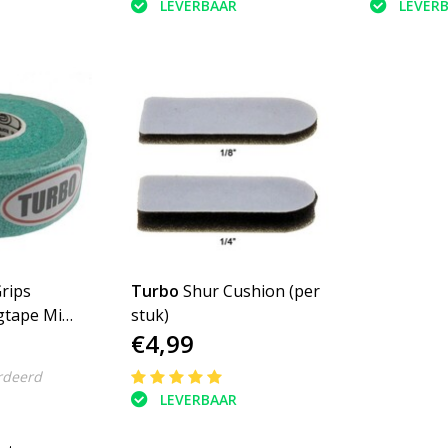
LEVERBAAR
LEVER
rips
Turbo
Shur Cushion (per
gtape Mint
stuk)
€4,99
rdeerd
LEVERBAAR