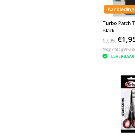
Aanbieding
Turbo
Patch T
Black
€1,9
€7,95
Nog niet gewaa
LEVERBAAR