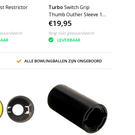
st Restrictor
Turbo
Switch Grip
Thumb Outher Sleeve 1
€19,95
3/8
ewaardeerd
Nog niet gewaardeerd
BAAR
LEVERBAAR
ALLE BOWLINGBALLEN ZIJN ONGEBOORD