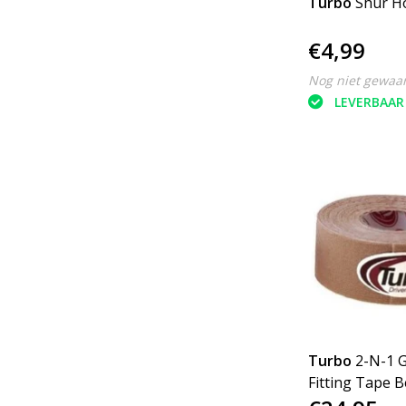
Turbo
Shur H
€4,99
Nog niet gewaa
LEVERBAAR
Turbo
2-N-1 G
Fitting Tape B
Smooth