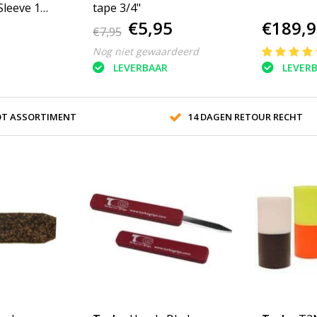
leeve 1
tape 3/4"
€5,95
€189,9
€7,95
Nog niet gewaardeerd
LEVERBAAR
LEVER
T ASSORTIMENT
14 DAGEN RETOUR RECHT