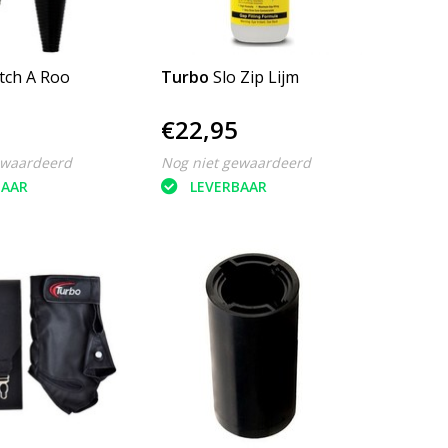
tch A Roo
Turbo
Slo Zip Lijm
€22,95
ewaardeerd
Nog niet gewaardeerd
BAAR
LEVERBAAR