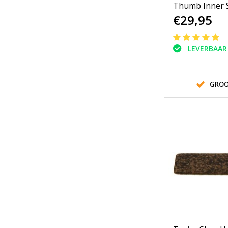
Thumb Inner S
€29,95
3/8
LEVERBAAR
GROO