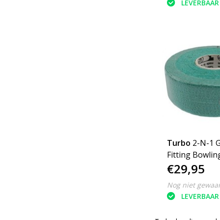
LEVERBAAR
Turbo
2-N-1 G
Fitting Bowlin
€29,95
Course
Nog niet gewaa
LEVERBAAR