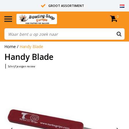
GROOT ASSORTIMENT
0
14 DAGEN RETOUR RECHT
ALLE BOWLINGBALLEN ZIJN ONGEBOORD
Home
/
Handy Blade
Handy Blade
|
Schrijf je eigen review