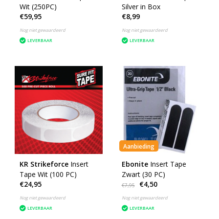
Wit (250PC)
Silver in Box
€59,95
€8,99
Nog niet gewaardeerd
Nog niet gewaardeerd
LEVERBAAR
LEVERBAAR
Aanbieding
KR Strikeforce
Insert
Ebonite
Insert Tape
Tape Wit (100 PC)
Zwart (30 PC)
€24,95
€4,50
€7,95
Nog niet gewaardeerd
Nog niet gewaardeerd
LEVERBAAR
LEVERBAAR