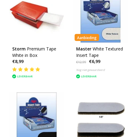
Aanbieding
Storm
Premium Tape
Master
White Textured
White in Box
Insert Tape
€8,99
€6,99
€12,99
Nog niet gewaardeerd
LEVERBAAR
LEVERBAAR