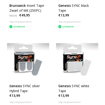
Brunswick
Insert Tape
Genesis
SYNC black
Zwart of Wit (250PC)
Tape
€49,95
€13,99
€59,95
Nog niet gewaardeerd
Nog niet gewaardeerd
LEVERBAAR
LEVERBAAR
Genesis
SYNC silver
Genesis
SYNC white
Hybrid Tape
Tape
€13,99
€13,99
Nog niet gewaardeerd
Nog niet gewaardeerd