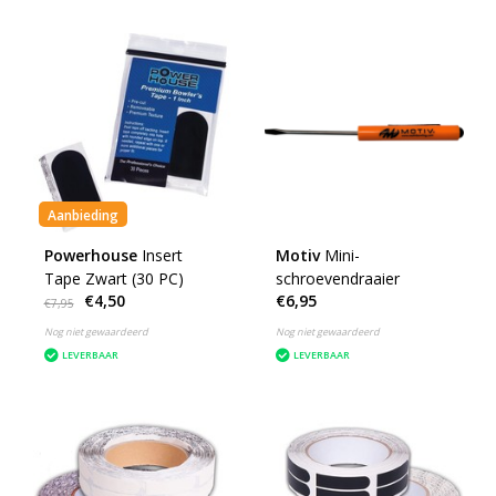
Aanbieding
Powerhouse
Insert
Motiv
Mini-
Tape Zwart (30 PC)
schroevendraaier
€4,50
€6,95
€7,95
Nog niet gewaardeerd
Nog niet gewaardeerd
LEVERBAAR
LEVERBAAR