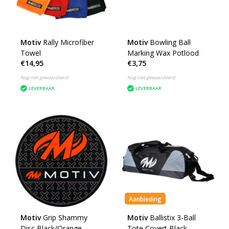
Motiv
Rally Microfiber
Motiv
Bowling Ball
Towel
Marking Wax Potlood
€14,95
€3,75
Nog niet gewaardeerd
Nog niet gewaardeerd
LEVERBAAR
LEVERBAAR
Aanbieding
Motiv
Grip Shammy
Motiv
Ballistix 3-Ball
Disc Black/Orange
Tote Covert Black