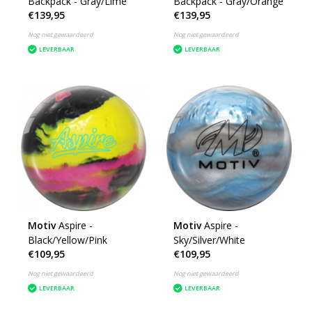
Backpack - Gray/Lime
Backpack - Gray/Orange
€139,95
€139,95
Nog niet gewaardeerd
Nog niet gewaardeerd
LEVERBAAR
LEVERBAAR
Motiv
Aspire -
Motiv
Aspire -
Black/Yellow/Pink
Sky/Silver/White
€109,95
€109,95
Nog niet gewaardeerd
Nog niet gewaardeerd
LEVERBAAR
LEVERBAAR