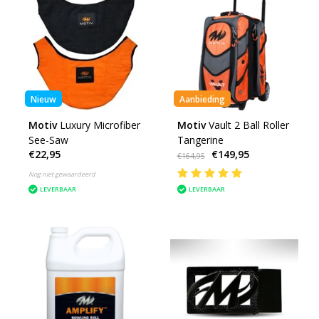
Nieuw
Aanbieding
Motiv
Luxury Microfiber
Motiv
Vault 2 Ball Roller
See-Saw
Tangerine
€22,95
€149,95
€164,95
Nog niet gewaardeerd
LEVERBAAR
LEVERBAAR