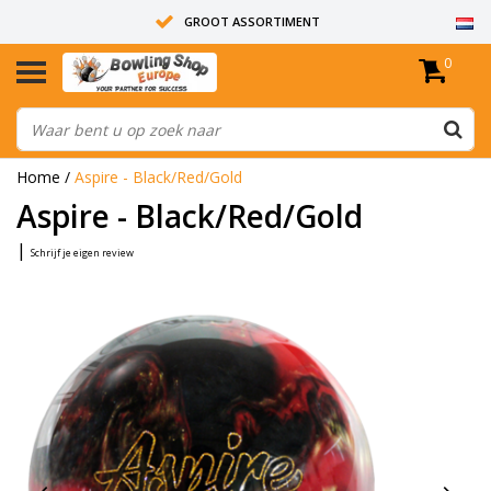
GROOT ASSORTIMENT
0
14 DAGEN RETOUR RECHT
ALLE BOWLINGBALLEN ZIJN ONGEBOORD
Home
/
Aspire - Black/Red/Gold
Aspire - Black/Red/Gold
|
Schrijf je eigen review