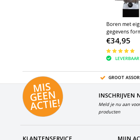
Boren met ei
gegevens form
€34,95
LEVERBAAR
GROOT ASSOR
MI
S
G
E
E
A
C
TI
N
INSCHRIJVEN 
E!
Meld je nu aan voor
producten
KLANTENSERVICE
MIJN A