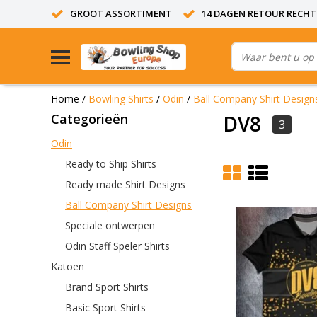
GROOT ASSORTIMENT
14 DAGEN RETOUR RECHT
Home
/
Bowling Shirts
/
Odin
/
Ball Company Shirt Design
Categorieën
DV8
3
Odin
Ready to Ship Shirts
Ready made Shirt Designs
Ball Company Shirt Designs
Speciale ontwerpen
Odin Staff Speler Shirts
Katoen
Brand Sport Shirts
Basic Sport Shirts