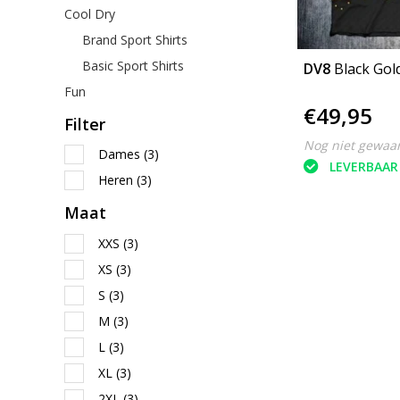
Cool Dry
Brand Sport Shirts
Basic Sport Shirts
DV8
Black Gol
Fun
€49,95
Filter
Nog niet gewaa
Dames
(3)
LEVERBAAR
Heren
(3)
Maat
XXS
(3)
XS
(3)
S
(3)
M
(3)
L
(3)
XL
(3)
2XL
(3)