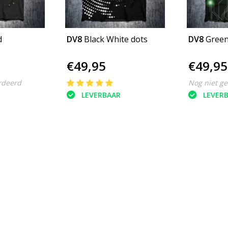
d
DV8
Black White dots
DV8
Gree
€49,95
€49,95
rdeerd
Nog niet g
LEVERBAAR
LEVER