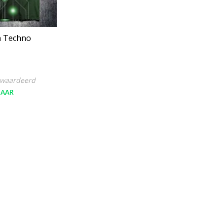
n Techno
ewaardeerd
BAAR