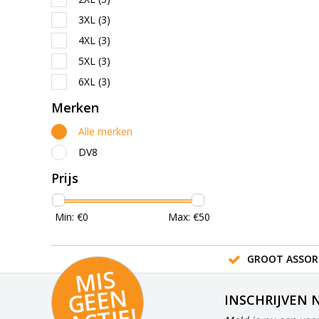
3XL
(3)
4XL
(3)
5XL
(3)
6XL
(3)
Merken
Alle merken
DV8
Prijs
Min: €
0
Max: €
50
GROOT ASSOR
MI
S
G
E
E
A
C
TI
N
INSCHRIJVEN 