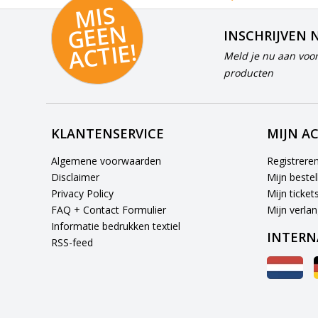
MI
S
G
E
E
A
C
TI
N
INSCHRIJVEN 
E!
Meld je nu aan voor
producten
KLANTENSERVICE
MIJN A
Algemene voorwaarden
Registrere
Disclaimer
Mijn bestel
Privacy Policy
Mijn ticket
FAQ + Contact Formulier
Mijn verlang
Informatie bedrukken textiel
INTERN
RSS-feed