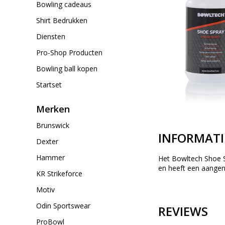
Bowling cadeaus
Shirt Bedrukken
Diensten
Pro-Shop Producten
Bowling ball kopen
Startset
Merken
Brunswick
INFORMATI
Dexter
Hammer
Het Bowltech Shoe Sp
en heeft een aange
KR Strikeforce
Motiv
Odin Sportswear
REVIEWS
ProBowl