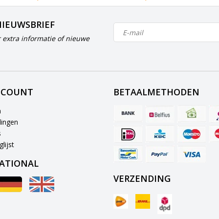
NIEUWSBRIEF
 extra informatie of nieuwe
CCOUNT
BETAALMETHODEN
n
lingen
s
lijst
ATIONAL
VERZENDING