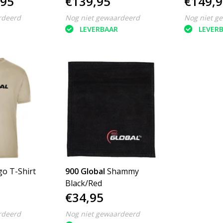
,95
€139,95
€149,9
rdeerd
Nog niet gewaardeerd
Nog niet g
LEVERBAAR
LEVER
o T-Shirt
900 Global
Shammy
Black/Red
€34,95
rdeerd
Nog niet gewaardeerd