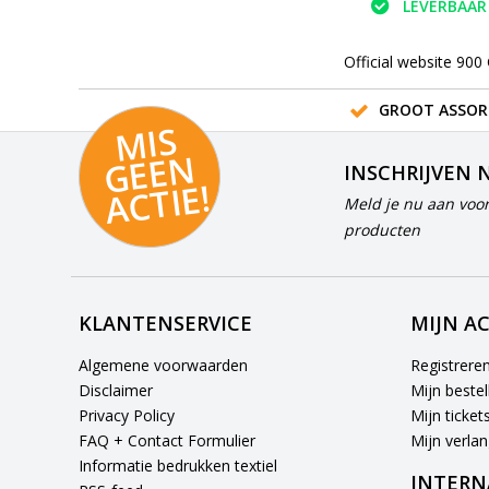
LEVERBAAR
Official website 900
GROOT ASSOR
MI
S
G
E
E
A
C
TI
N
INSCHRIJVEN 
E!
Meld je nu aan voor
producten
KLANTENSERVICE
MIJN A
Algemene voorwaarden
Registrere
Disclaimer
Mijn bestel
Privacy Policy
Mijn ticket
FAQ + Contact Formulier
Mijn verlang
Informatie bedrukken textiel
INTERN