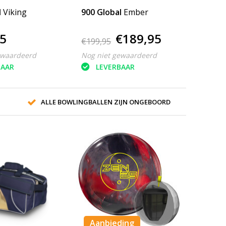
l
Viking
900 Global
Ember
5
€189,95
€199,95
ewaardeerd
Nog niet gewaardeerd
BAAR
LEVERBAAR
ALLE BOWLINGBALLEN ZIJN ONGEBOORD
Aanbieding