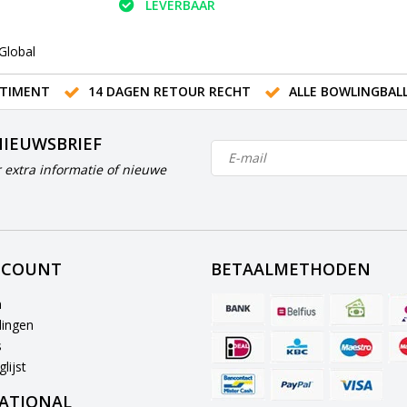
LEVERBAAR
 Global
TIMENT
14 DAGEN RETOUR RECHT
ALLE BOWLINGBAL
NIEUWSBRIEF
 extra informatie of nieuwe
CCOUNT
BETAALMETHODEN
n
lingen
s
lijst
ATIONAL