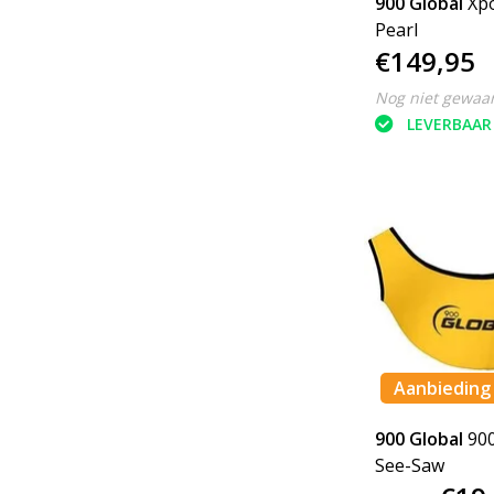
900 Global
Xp
Pearl
€149,95
Nog niet gewaa
LEVERBAAR
Aanbieding
900 Global
900
See-Saw