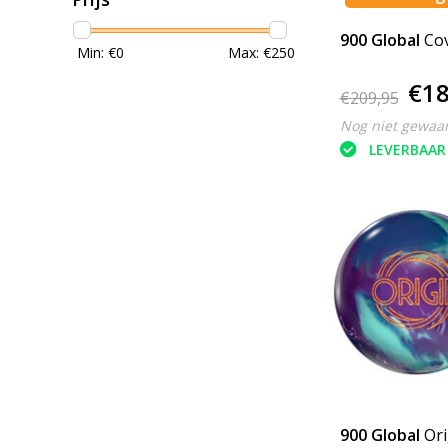
900 Global
Co
Min: €
0
Max: €
250
€18
€209,95
Nog niet gewaa
LEVERBAAR
900 Global
Ori