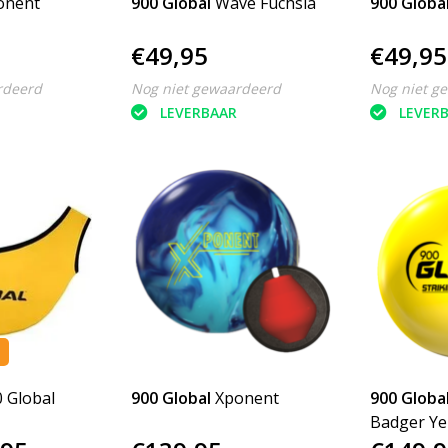
onent
900 Global
Wave Fuchsia
900 Globa
€49,95
€49,95
rdeerd
Nog niet gewaardeerd
Nog niet g
LEVERBAAR
LEVER
 Global
900 Global
Xponent
900 Globa
Badger Ye