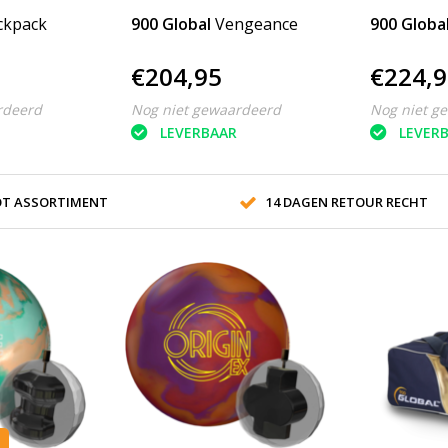
ckpack
900 Global
Vengeance
900 Globa
€204,95
€224,9
rdeerd
Nog niet gewaardeerd
Nog niet g
LEVERBAAR
LEVER
T ASSORTIMENT
14 DAGEN RETOUR RECHT