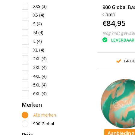
XXS
(3)
900 Global
Ba
Camo
XS
(4)
€84,95
S
(4)
M
(4)
Nog niet gewaa
LEVERBAAR
L
(4)
XL
(4)
2XL
(4)
GROO
3XL
(4)
4XL
(4)
5XL
(4)
6XL
(4)
Merken
Alle merken
900 Global
Aanbieding
Prijs