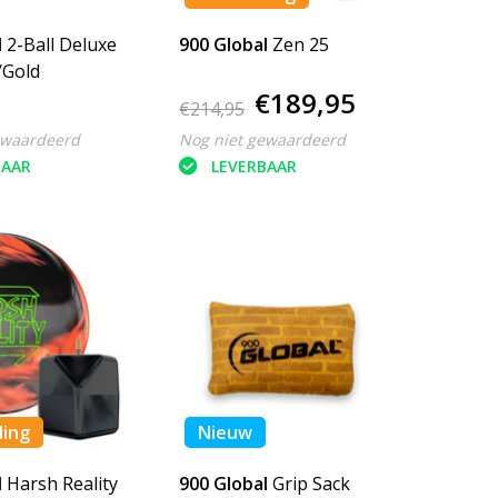
l
2-Ball Deluxe
900 Global
Zen 25
/Gold
€189,95
€214,95
ewaardeerd
Nog niet gewaardeerd
BAAR
LEVERBAAR
ding
Nieuw
l
Harsh Reality
900 Global
Grip Sack