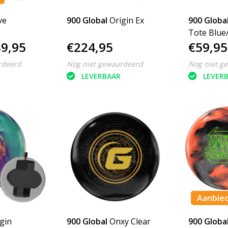
ve
900 Global
Origin Ex
900 Globa
Tote Blue
9,95
€224,95
€59,95
rdeerd
Nog niet gewaardeerd
Nog niet g
LEVERBAAR
LEVER
Aanbie
gin
900 Global
Onxy Clear
900 Globa