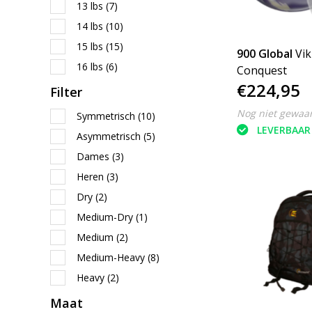
13 lbs
(7)
14 lbs
(10)
15 lbs
(15)
900 Global
Vik
16 lbs
(6)
Conquest
€224,95
Filter
Nog niet gewaa
Symmetrisch
(10)
LEVERBAAR
Asymmetrisch
(5)
Dames
(3)
Heren
(3)
Dry
(2)
Medium-Dry
(1)
Medium
(2)
Medium-Heavy
(8)
Heavy
(2)
Maat