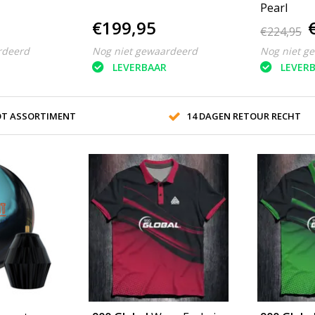
Pearl
€199,95
€224,95
rdeerd
Nog niet gewaardeerd
Nog niet g
LEVERBAAR
LEVER
T ASSORTIMENT
14 DAGEN RETOUR RECHT