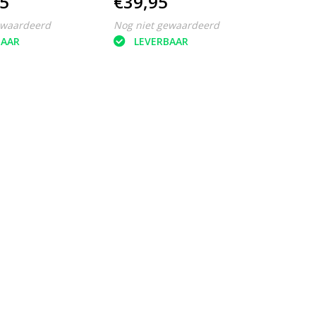
5
€39,95
ewaardeerd
Nog niet gewaardeerd
BAAR
LEVERBAAR