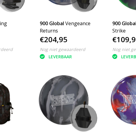
ing
900 Global
Vengeance
900 Globa
Returns
Strike
€204,95
€109,9
rdeerd
Nog niet gewaardeerd
Nog niet g
LEVERBAAR
LEVER