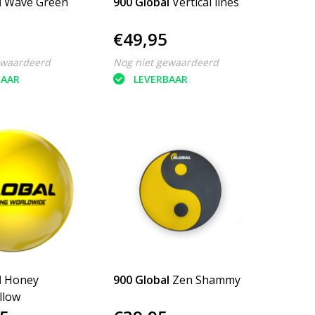
l
Wave Green
900 Global
Vertical lines
€49,95
ewaardeerd
Nog niet gewaardeerd
BAAR
LEVERBAAR
l
Honey
900 Global
Zen Shammy
llow