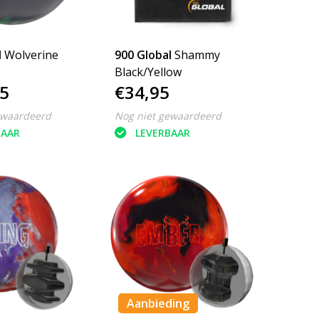
l
Wolverine
900 Global
Shammy
Black/Yellow
5
€34,95
ewaardeerd
Nog niet gewaardeerd
BAAR
LEVERBAAR
Aanbieding