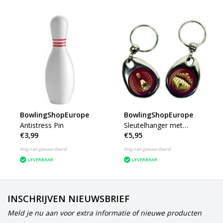
BowlingShopEurope
BowlingShopEurope
Antistress Pin
Sleutelhanger met
€3,99
€5,95
Dubbele Afbeelding
Nog niet gewaardeerd
Nog niet gewaardeerd
LEVERBAAR
LEVERBAAR
INSCHRIJVEN NIEUWSBRIEF
Meld je nu aan voor extra informatie of nieuwe producten