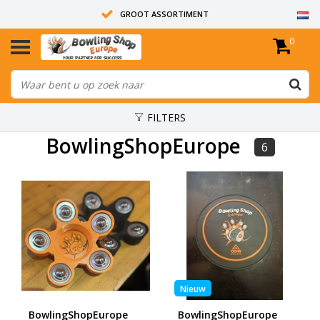
GROOT ASSORTIMENT
0
14 DAGEN RETOUR RECHT
ALLE BOWLINGBALLEN ZIJN ONGEBOORD
FILTERS
BowlingShopEurope
6
Nieuw
BowlingShopEurope
BowlingShopEurope