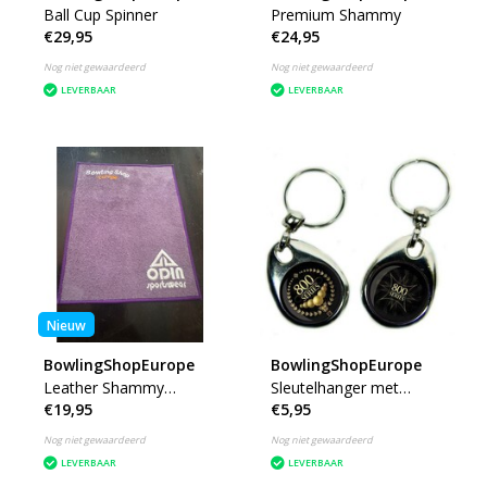
Ball Cup Spinner
Premium Shammy
€29,95
€24,95
Nog niet gewaardeerd
Nog niet gewaardeerd
LEVERBAAR
LEVERBAAR
Nieuw
BowlingShopEurope
BowlingShopEurope
Leather Shammy
Sleutelhanger met
€19,95
€5,95
Meerdere kleuren
Dubbele Afbeelding
Nog niet gewaardeerd
Nog niet gewaardeerd
LEVERBAAR
LEVERBAAR