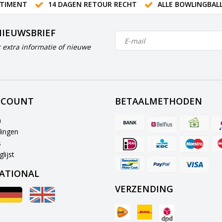
TIMENT
14 DAGEN RETOUR RECHT
ALLE BOWLINGBAL
NIEUWSBRIEF
 extra informatie of nieuwe
CCOUNT
BETAALMETHODEN
n
lingen
s
lijst
ATIONAL
VERZENDING