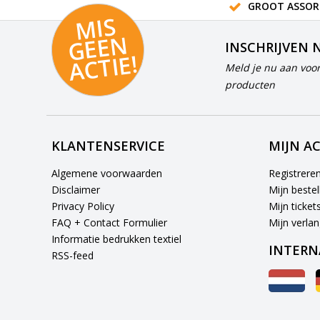
GROOT ASSOR
MI
S
G
E
E
A
C
TI
N
INSCHRIJVEN 
E!
Meld je nu aan voor
producten
KLANTENSERVICE
MIJN A
Algemene voorwaarden
Registrere
Disclaimer
Mijn bestel
Privacy Policy
Mijn ticket
FAQ + Contact Formulier
Mijn verlang
Informatie bedrukken textiel
INTERN
RSS-feed