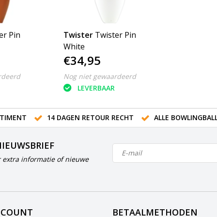
er Pin
Twister
Twister Pin
White
€34,95
rdeerd
Nog niet gewaardeerd
LEVERBAAR
TIMENT
14 DAGEN RETOUR RECHT
ALLE BOWLINGBAL
NIEUWSBRIEF
 extra informatie of nieuwe
CCOUNT
BETAALMETHODEN