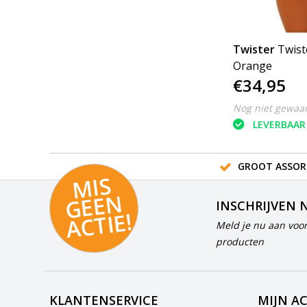
Twister
Twist
Orange
€34,95
Nog niet gewaa
LEVERBAAR
GROOT ASSOR
MI
S
G
E
E
A
C
TI
N
INSCHRIJVEN 
E!
Meld je nu aan voor
producten
KLANTENSERVICE
MIJN A