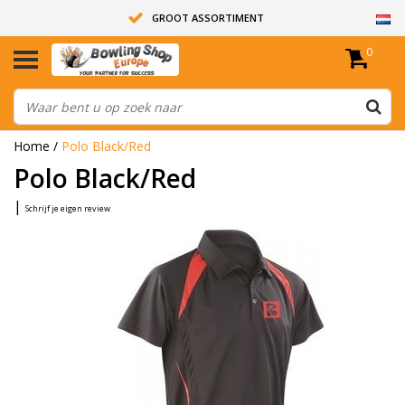
GROOT ASSORTIMENT
0
14 DAGEN RETOUR RECHT
ALLE BOWLINGBALLEN ZIJN ONGEBOORD
Home
/
Polo Black/Red
Polo Black/Red
|
Schrijf je eigen review