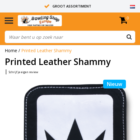
GROOT ASSORTIMENT
0
14 DAGEN RETOUR RECHT
ALLE BOWLINGBALLEN ZIJN ONGEBOORD
Home
/
Printed Leather Shammy
Printed Leather Shammy
|
Schrijf je eigen review
Nieuw