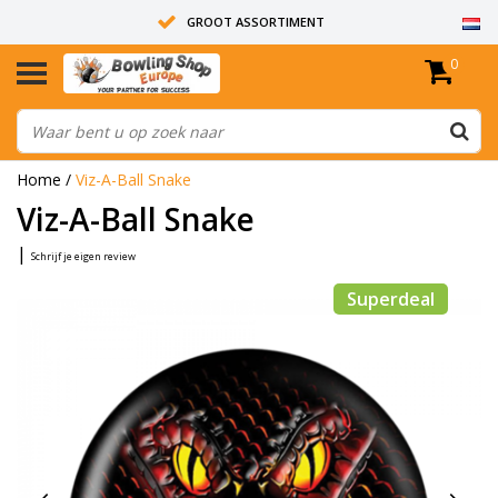
GROOT ASSORTIMENT
0
14 DAGEN RETOUR RECHT
ALLE BOWLINGBALLEN ZIJN ONGEBOORD
Home
/
Viz-A-Ball Snake
Viz-A-Ball Snake
|
Schrijf je eigen review
Superdeal