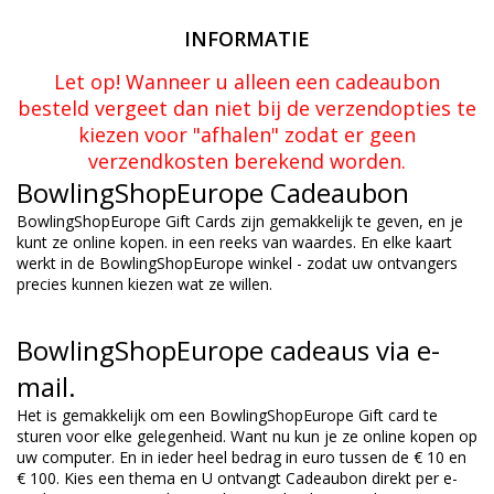
INFORMATIE
Let op! Wanneer u alleen een cadeaubon
besteld vergeet dan niet bij de verzendopties te
kiezen voor "afhalen" zodat er geen
verzendkosten berekend worden.
BowlingShopEurope
Cadeaubon
BowlingShopEurope
Gift Cards
zijn gemakkelijk te
geven
,
en je
kunt ze
online
kopen.
in een reeks van
waardes.
En elke
kaart
werkt
in
de
BowlingShopEurope
winkel
-
zodat uw
ontvangers
precies kunnen
kiezen wat ze
willen.
BowlingShopEurope
cadeaus
via e-
mail
.
Het is gemakkelijk om
een
BowlingShopEurope
Gift
card te
sturen
voor elke gelegenheid
.
Want nu
kun je ze
online
kopen
op
uw computer.
En in ieder
heel
bedrag in euro
tussen de €
10 en
€ 100
.
Kies
een thema
en U ontvangt Cadeaubon direkt
per e-