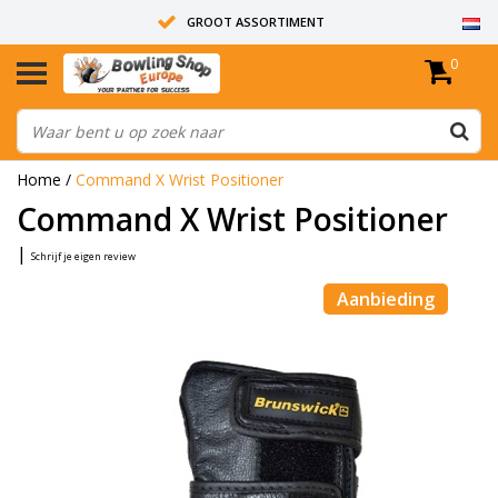
GROOT ASSORTIMENT
0
14 DAGEN RETOUR RECHT
ALLE BOWLINGBALLEN ZIJN ONGEBOORD
Home
/
Command X Wrist Positioner
Command X Wrist Positioner
|
Schrijf je eigen review
Aanbieding