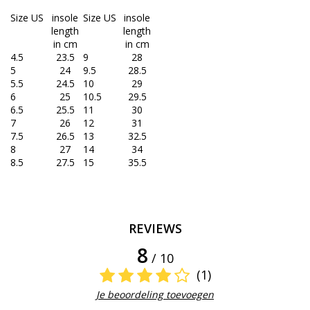
Size US
insole
Size US
insole
length
length
in cm
in cm
4.5
23.5
9
28
5
24
9.5
28.5
5.5
24.5
10
29
6
25
10.5
29.5
6.5
25.5
11
30
7
26
12
31
7.5
26.5
13
32.5
8
27
14
34
8.5
27.5
15
35.5
REVIEWS
8
/ 10
(1)
Je beoordeling toevoegen