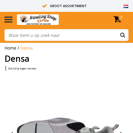
GROOT ASSORTIMENT
0
14 DAGEN RETOUR RECHT
ALLE BOWLINGBALLEN ZIJN ONGEBOORD
Home
/
Densa
Densa
|
Schrijf je eigen review