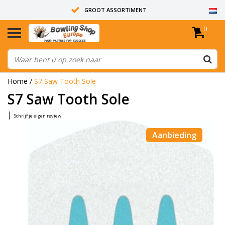
GROOT ASSORTIMENT
0
14 DAGEN RETOUR RECHT
ALLE BOWLINGBALLEN ZIJN ONGEBOORD
Home
/
S7 Saw Tooth Sole
S7 Saw Tooth Sole
|
Schrijf je eigen review
Aanbieding