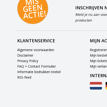
MI
S
G
E
E
A
C
TI
N
INSCHRIJVEN 
E!
Meld je nu aan voor
producten
KLANTENSERVICE
MIJN A
Algemene voorwaarden
Registrere
Disclaimer
Mijn bestel
Privacy Policy
Mijn ticket
FAQ + Contact Formulier
Mijn verlang
Informatie bedrukken textiel
INTERN
RSS-feed