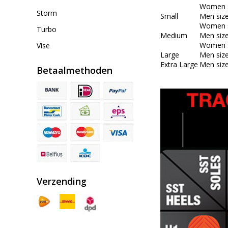
Women s
Storm
Small
Men size
Women s
Turbo
Medium
Men size
Women s
Vise
Large
Men siz
Extra Large
Men siz
Betaalmethoden
Verzending