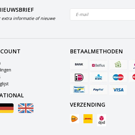
NIEUWSBRIEF
 extra informatie of nieuwe
CCOUNT
BETAALMETHODEN
n
lingen
s
lijst
ATIONAL
VERZENDING