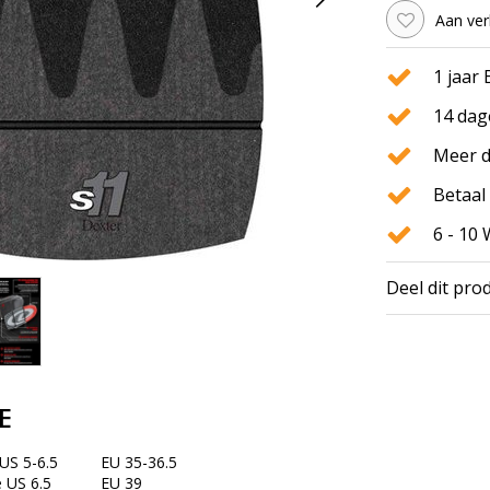
Aan ver
1 jaar
14 dag
Meer d
Betaal 
6 - 10
Deel dit pro
E
S 5-6.5
EU 35-36.5
 US 6.5
EU 39