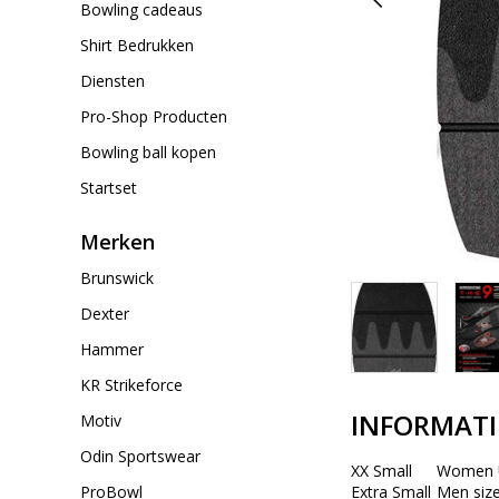
Bowling cadeaus
Shirt Bedrukken
Diensten
Pro-Shop Producten
Bowling ball kopen
Startset
Merken
Brunswick
Dexter
Hammer
KR Strikeforce
INFORMATI
Motiv
Odin Sportswear
XX Small
Women U
ProBowl
Extra Small
Men size