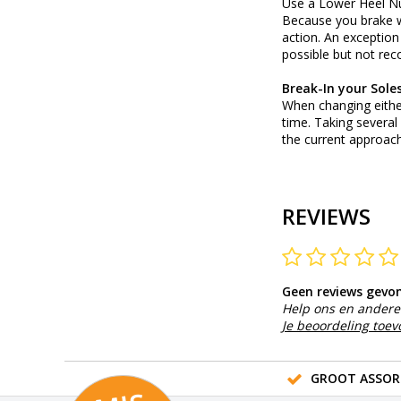
Use a Lower Heel N
Because you brake wi
action. An exception
possible but not re
Break-In your Sole
When changing eithe
time. Taking several 
the current approach
REVIEWS
Geen reviews gevo
Help ons en andere 
Je beoordeling toe
GROOT ASSOR