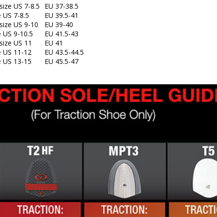
ize US 7-8.5
EU 37-38.5
 US 7-8.5
EU 39.5-41
ize US 9-10
EU 39-40
 US 9-10.5
EU 41.5-43
ize US 11
EU 41
e US 11-12
EU 43.5-44.5
e US 13-15
EU 45.5-47