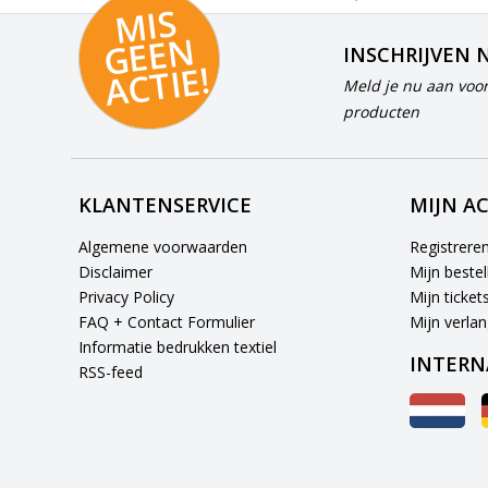
MI
S
G
E
E
A
C
TI
N
INSCHRIJVEN 
E!
Meld je nu aan voor
producten
KLANTENSERVICE
MIJN A
Algemene voorwaarden
Registrere
Disclaimer
Mijn bestel
Privacy Policy
Mijn ticket
FAQ + Contact Formulier
Mijn verlang
Informatie bedrukken textiel
INTERN
RSS-feed