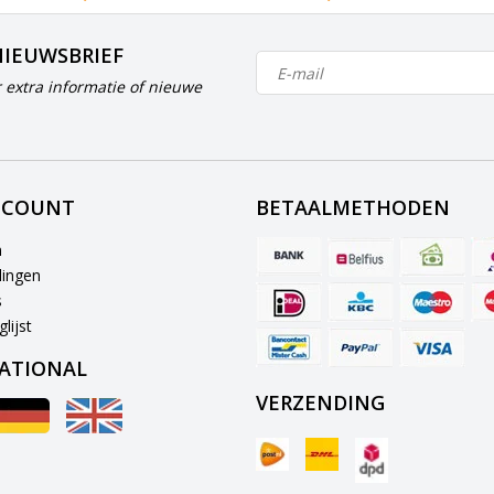
NIEUWSBRIEF
 extra informatie of nieuwe
CCOUNT
BETAALMETHODEN
n
lingen
s
lijst
ATIONAL
VERZENDING