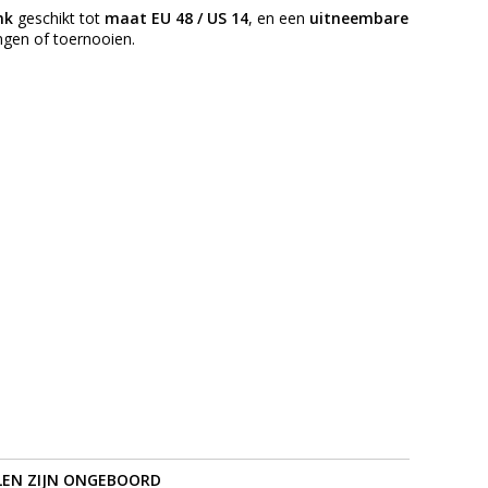
nk
geschikt tot
maat EU 48 / US 14
, en een
uitneembare
ngen of toernooien.
LEN ZIJN ONGEBOORD