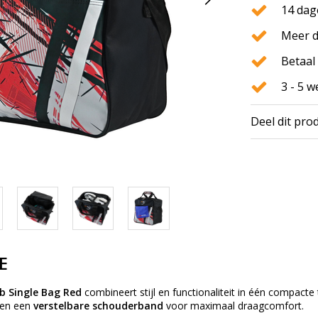
14 dag
Meer d
Betaal 
3 - 5 
Deel dit pro
E
b Single Bag Red
combineert stijl en functionaliteit in één compact
en een
verstelbare schouderband
voor maximaal draagcomfort.