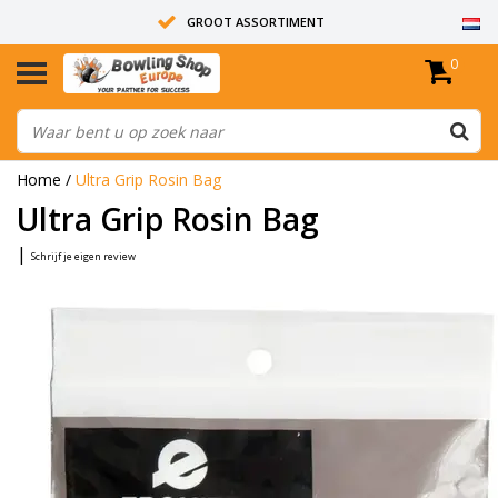
GROOT ASSORTIMENT
0
14 DAGEN RETOUR RECHT
ALLE BOWLINGBALLEN ZIJN ONGEBOORD
Home
/
Ultra Grip Rosin Bag
Ultra Grip Rosin Bag
|
Schrijf je eigen review