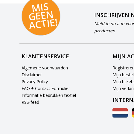
MI
S
G
E
E
A
C
TI
N
INSCHRIJVEN 
E!
Meld je nu aan voor
producten
KLANTENSERVICE
MIJN A
Algemene voorwaarden
Registrere
Disclaimer
Mijn bestel
Privacy Policy
Mijn ticket
FAQ + Contact Formulier
Mijn verlang
Informatie bedrukken textiel
INTERN
RSS-feed