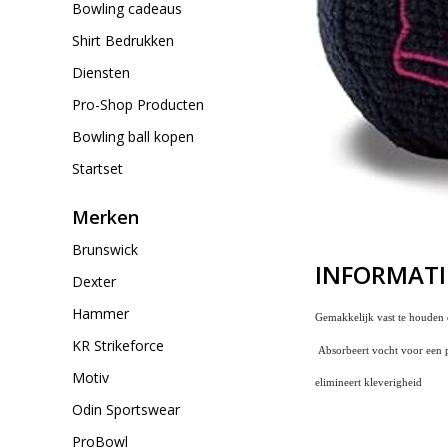
Bowling cadeaus
Shirt Bedrukken
Diensten
Pro-Shop Producten
Bowling ball kopen
Startset
Merken
Brunswick
INFORMATI
Dexter
Hammer
Gemakkelijk vast te
houden 
KR Strikeforce
Absorbeert vocht voor een p
Motiv
elimineert
kleverigheid
Odin Sportswear
ProBowl