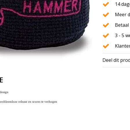
14 dag
Meer d
Betaal 
3 - 5 
Klante
Deel dit pro
E
design
robleemloze release en scores te verhogen