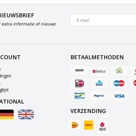
NIEUWSBRIEF
 extra informatie of nieuwe
CCOUNT
BETAALMETHODEN
n
lingen
s
lijst
ATIONAL
VERZENDING