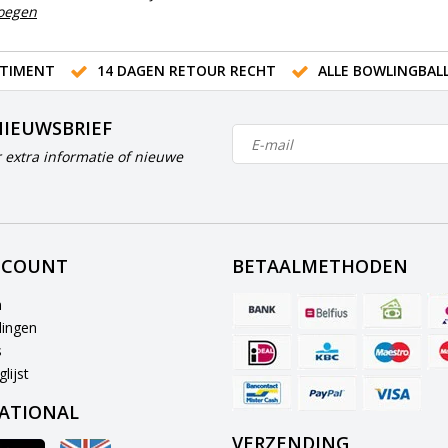
voegen
TIMENT
14 DAGEN RETOUR RECHT
ALLE BOWLINGBAL
NIEUWSBRIEF
 extra informatie of nieuwe
CCOUNT
BETAALMETHODEN
n
lingen
s
lijst
ATIONAL
VERZENDING