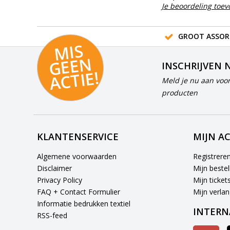
Je beoordeling toe
GROOT ASSOR
MI
S
G
E
E
A
C
TI
N
INSCHRIJVEN 
E!
Meld je nu aan voor
producten
KLANTENSERVICE
MIJN A
Algemene voorwaarden
Registrere
Disclaimer
Mijn bestel
Privacy Policy
Mijn ticket
FAQ + Contact Formulier
Mijn verlang
Informatie bedrukken textiel
INTERN
RSS-feed