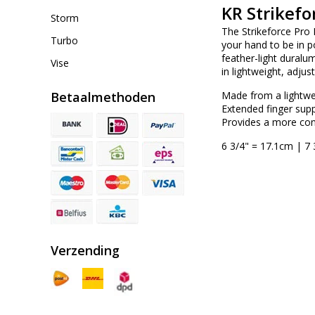
KR Strikefo
Storm
The Strikeforce Pro 
Turbo
your hand to be in p
feather-light duralu
Vise
in lightweight, adjus
Betaalmethoden
Made from a lightwe
Extended finger sup
Provides a more consi
6 3/4" = 17.1cm | 7 
Verzending