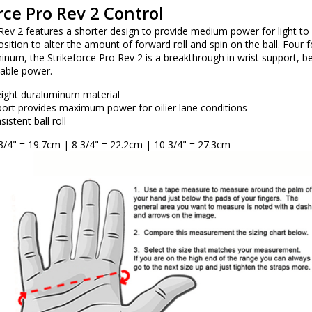
rce Pro Rev 2 Control
Rev 2 features a shorter design to provide medium power for light to
osition to alter the amount of forward roll and spin on the ball. Four 
minum, the Strikeforce Pro Rev 2 is a breakthrough in wrist support,
table power.
ight duraluminum material
port provides maximum power for oilier lane conditions
stent ball roll
3/4" = 19.7cm | 8 3/4" = 22.2cm | 10 3/4" = 27.3cm