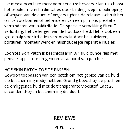
De
meest populaire merk
voor serieuze
bowlers
. Skin Patch
lost
het probleem van
huidirritaties
door binding
,
slepen
,
opknoping
of
wrijven
van
de
duim of
vingers tijdens de
release.
Gebruik het
om
te voorkomen
of behandelen van een
pijnlijke
,
prestatie
verminderen van
huidirritatie
.
De
speciale verpakking
filtert
TL-
verlichting
,
het verlengen van
de houdbaarheid
.
Het is ook een
grote hulp
voor
irritaties
veroorzaakt door
het tuinieren,
borduren
,
monteur
werk
en huishoudelijke
reparatie
klusjes
.
Ebonites Skin Patch
is beschikbaar
in
3/4
fluid ounce
fles met
penseel
applicator
en genereuze
aanbod van
patches.
HOE
SKIN PATCH
TOE TE PASSEN
:
Gewoon toepassen
van een
patch om
het
gebied van de huid
die bescherming nodig hebben
.
Grondig
bevochtig de
patch
en
de omliggende
huid met
de
transparante vloeistof
.
Laat
20
seconden
drogen
bescherming die
duurt
.
REVIEWS
10