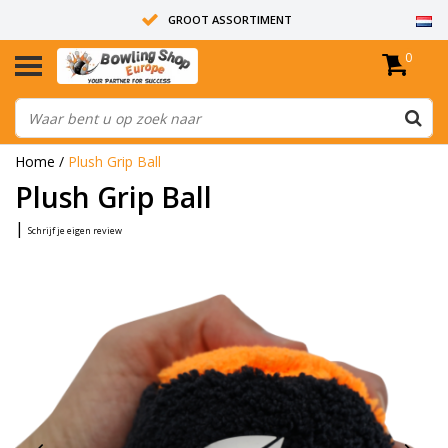
GROOT ASSORTIMENT
0
14 DAGEN RETOUR RECHT
ALLE BOWLINGBALLEN ZIJN ONGEBOORD
Home
/
Plush Grip Ball
Plush Grip Ball
|
Schrijf je eigen review