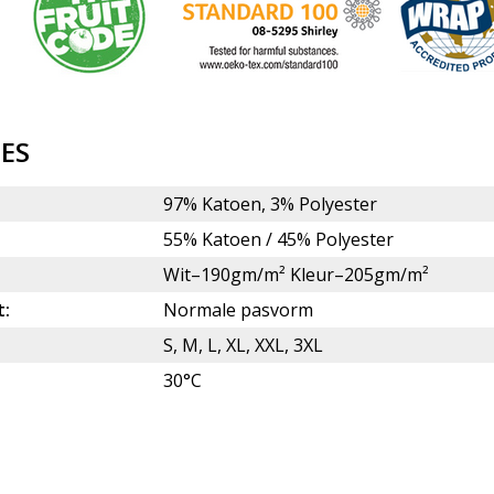
IES
97% Katoen, 3% Polyester
:
55% Katoen / 45% Polyester
Wit–190gm/m² Kleur–205gm/m²
t:
Normale pasvorm
S, M, L, XL, XXL, 3XL
30°C