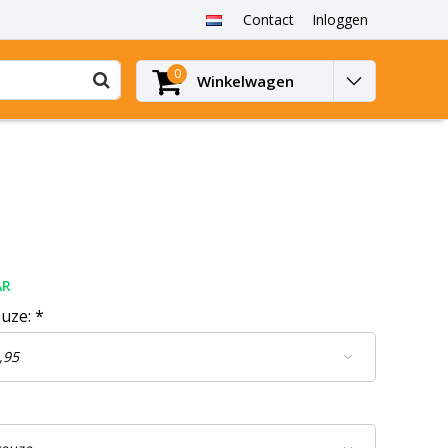
Contact
Inloggen
0
Winkelwagen
AR
euze:
*