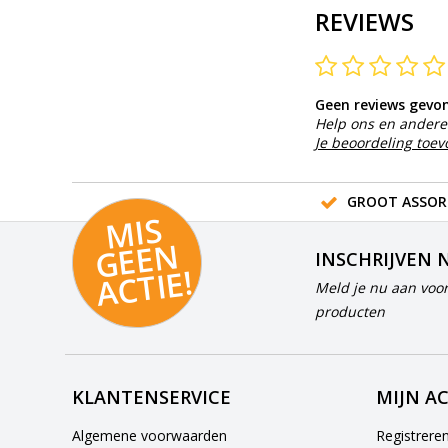
REVIEWS
Geen reviews gevo
Help ons en andere 
Je beoordeling toe
GROOT ASSOR
MI
S
G
E
E
A
C
TI
N
INSCHRIJVEN 
E!
Meld je nu aan voor
producten
KLANTENSERVICE
MIJN A
Algemene voorwaarden
Registrere