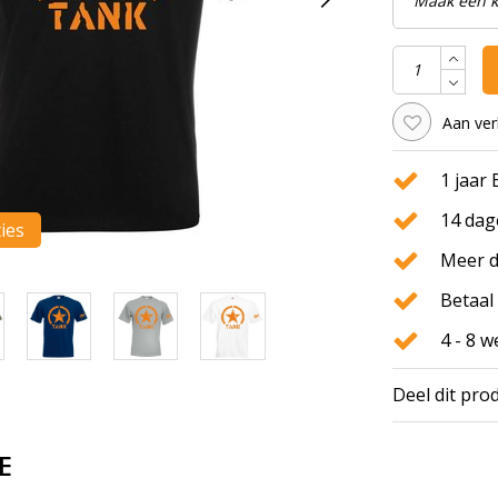
Aan ver
1 jaar
14 dag
ties
Meer d
Betaal 
4 - 8 
Deel dit pro
E