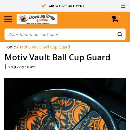
GROOT ASSORTIMENT
0
14 DAGEN RETOUR RECHT
ALLE BOWLINGBALLEN ZIJN ONGEBOORD
Home
/
Motiv Vault Ball Cup Guard
Motiv Vault Ball Cup Guard
|
Schrijf je eigen review