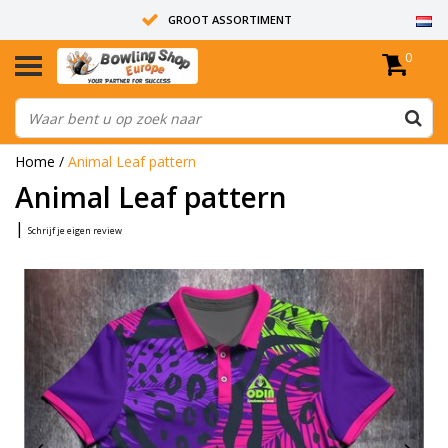
GROOT ASSORTIMENT
0
14 DAGEN RETOUR RECHT
ALLE BOWLINGBALLEN ZIJN ONGEBOORD
Home
/
Animal Leaf pattern
Animal Leaf pattern
|
Schrijf je eigen review