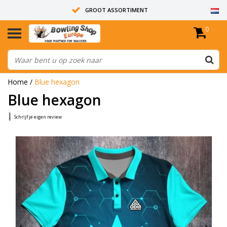
GROOT ASSORTIMENT
0
14 DAGEN RETOUR RECHT
ALLE BOWLINGBALLEN ZIJN ONGEBOORD
Home
/
Blue hexagon
Blue hexagon
|
Schrijf je eigen review