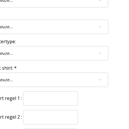
tertype:
 shirt:
*
t regel 1 :
t regel 2 :