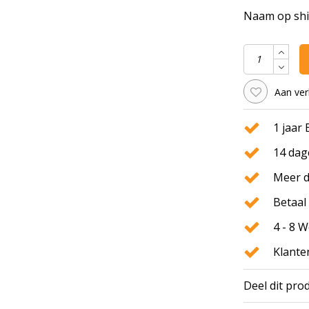
Naam op shir
Aan ver
1 jaar
14 dag
Meer d
Betaal 
4 - 8 
Klante
Deel dit pro