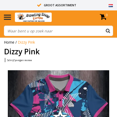
GROOT ASSORTIMENT
0
14 DAGEN RETOUR RECHT
ALLE BOWLINGBALLEN ZIJN ONGEBOORD
Home
/
Dizzy Pink
Dizzy Pink
|
Schrijf je eigen review