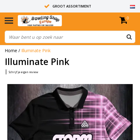
GROOT ASSORTIMENT
0
14 DAGEN RETOUR RECHT
ALLE BOWLINGBALLEN ZIJN ONGEBOORD
Home
/
Illuminate Pink
Illuminate Pink
|
Schrijf je eigen review