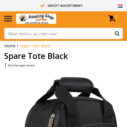
GROOT ASSORTIMENT
0
14 DAGEN RETOUR RECHT
ALLE BOWLINGBALLEN ZIJN ONGEBOORD
Home
/
Spare Tote Black
Spare Tote Black
|
Schrijf je eigen review