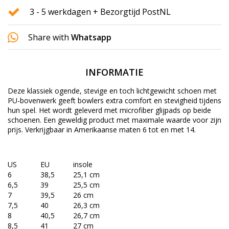
3 - 5 werkdagen + Bezorgtijd PostNL
Share with
Whatsapp
INFORMATIE
Deze klassiek ogende, stevige en toch lichtgewicht schoen met
PU-bovenwerk geeft bowlers extra comfort en stevigheid tijdens
hun spel.
Het wordt geleverd met microfiber glijpads op beide
schoenen.
Een geweldig product met maximale waarde voor zijn
prijs.
Verkrijgbaar in Amerikaanse maten 6 tot en met 14.
US
EU
insole
6
38,5
25,1 cm
6,5
39
25,5 cm
7
39,5
26 cm
7,5
40
26,3 cm
8
40,5
26,7 cm
8,5
41
27 cm