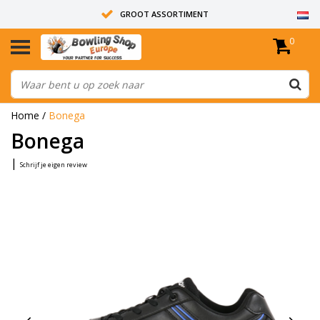
GROOT ASSORTIMENT
0
14 DAGEN RETOUR RECHT
ALLE BOWLINGBALLEN ZIJN ONGEBOORD
Home
/
Bonega
Bonega
|
Schrijf je eigen review