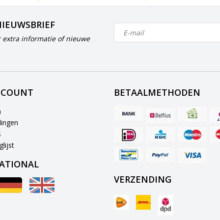
NIEUWSBRIEF
 extra informatie of nieuwe
CCOUNT
BETAALMETHODEN
n
lingen
s
lijst
ATIONAL
VERZENDING