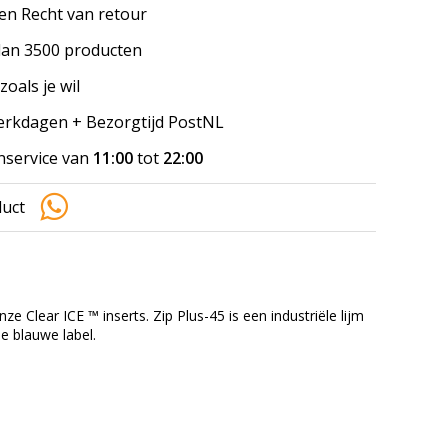
en Recht van retour
an 3500 producten
zoals je wil
werkdagen + Bezorgtijd PostNL
nservice van
11:00
tot
22:00
duct
 onze
Clear
ICE
™
inserts.
Zip
Plus
-
45
is een industriële
lijm
de blauwe
label.