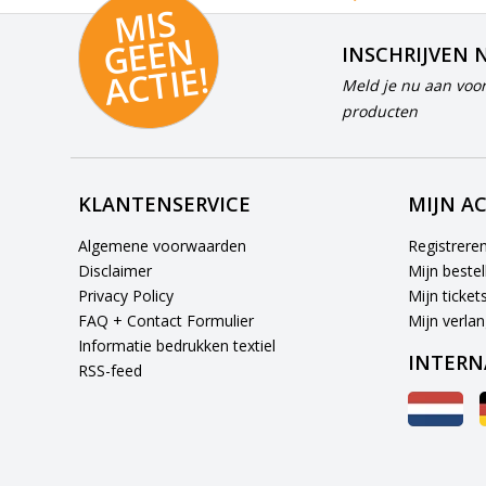
MI
S
G
E
E
A
C
TI
N
INSCHRIJVEN 
E!
Meld je nu aan voor
producten
KLANTENSERVICE
MIJN A
Algemene voorwaarden
Registrere
Disclaimer
Mijn bestel
Privacy Policy
Mijn ticket
FAQ + Contact Formulier
Mijn verlang
Informatie bedrukken textiel
INTERN
RSS-feed