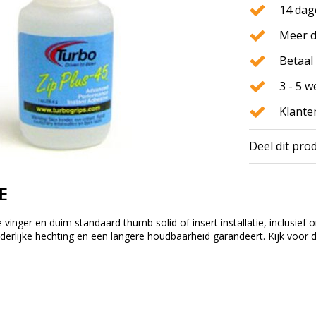
14 dag
Meer d
Betaal 
3 - 5 
Klante
Deel dit pro
E
e
vinger en
duim
standaard
thumb solid of
insert
installatie
, inclusief
derlijke
hechting en
een langere houdbaarheid
garandeert.
Kijk
voor 