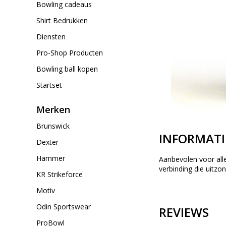
Bowling cadeaus
Shirt Bedrukken
Diensten
Pro-Shop Producten
Bowling ball kopen
Startset
Merken
Brunswick
INFORMATI
Dexter
Hammer
Aanbevolen voor all
verbinding
die
uitzon
KR Strikeforce
Motiv
Odin Sportswear
REVIEWS
ProBowl