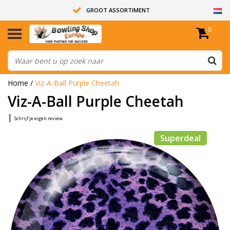
GROOT ASSORTIMENT
0
14 DAGEN RETOUR RECHT
ALLE BOWLINGBALLEN ZIJN ONGEBOORD
Home
/
Viz-A-Ball Purple Cheetah
Viz-A-Ball Purple Cheetah
|
Schrijf je eigen review
Superdeal