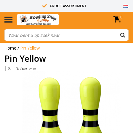
GROOT ASSORTIMENT
0
14 DAGEN RETOUR RECHT
ALLE BOWLINGBALLEN ZIJN ONGEBOORD
Home
/
Pin Yellow
Pin Yellow
|
Schrijf je eigen review