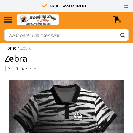
GROOT ASSORTIMENT
0
14 DAGEN RETOUR RECHT
ALLE BOWLINGBALLEN ZIJN ONGEBOORD
Home
/
Zebra
Zebra
|
Schrijf je eigen review