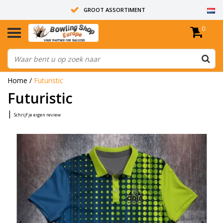
GROOT ASSORTIMENT
0
14 DAGEN RETOUR RECHT
ALLE BOWLINGBALLEN ZIJN ONGEBOORD
Home
/
Futuristic
Futuristic
|
Schrijf je eigen review