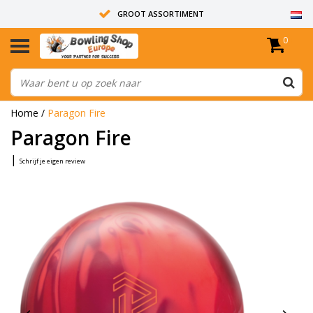
GROOT ASSORTIMENT
0
14 DAGEN RETOUR RECHT
ALLE BOWLINGBALLEN ZIJN ONGEBOORD
Home
/
Paragon Fire
Paragon Fire
|
Schrijf je eigen review