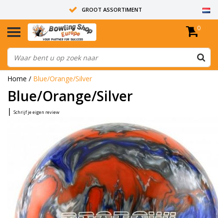
GROOT ASSORTIMENT
0
14 DAGEN RETOUR RECHT
ALLE BOWLINGBALLEN ZIJN ONGEBOORD
Home
/
Blue/Orange/Silver
Blue/Orange/Silver
|
Schrijf je eigen review