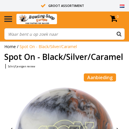
GROOT ASSORTIMENT
0
14 DAGEN RETOUR RECHT
ALLE BOWLINGBALLEN ZIJN ONGEBOORD
Home
/
Spot On - Black/Silver/Caramel
Spot On - Black/Silver/Caramel
|
Schrijf je eigen review
Aanbieding