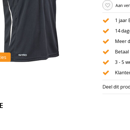
Aan ver
1 jaar
14 dag
Meer d
Betaal 
ties
3 - 5 
Klante
Deel dit pro
E