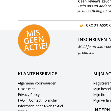
Geen reviews gevo
Help ons en andere 
Je beoordeling toe
GROOT ASSOR
MI
S
G
E
E
A
C
TI
N
INSCHRIJVEN 
E!
Meld je nu aan voor
producten
KLANTENSERVICE
MIJN A
Algemene voorwaarden
Registrere
Disclaimer
Mijn bestel
Privacy Policy
Mijn ticket
FAQ + Contact Formulier
Mijn verlang
Informatie bedrukken textiel
INTERN