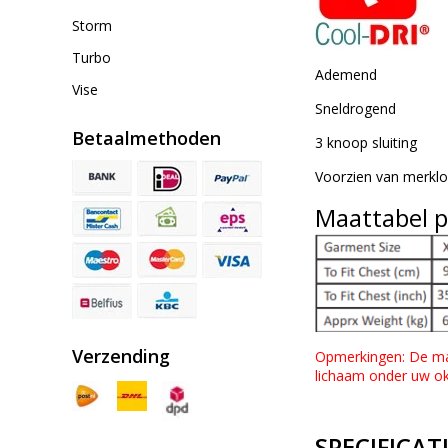
Storm
Turbo
Ademend
Vise
Sneldrogend
Betaalmethoden
3 knoop sluiting
Voorzien van merkl
Maattabel p
Verzending
Opmerkingen: De maatt
lichaam onder uw ok
SPECIFICAT