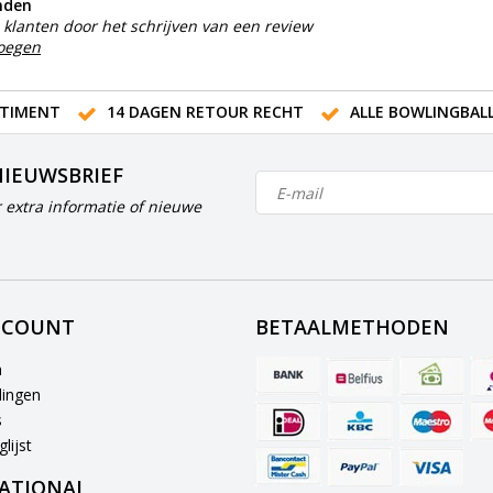
nden
klanten door het schrijven van een review
voegen
TIMENT
14 DAGEN RETOUR RECHT
ALLE BOWLINGBAL
NIEUWSBRIEF
 extra informatie of nieuwe
CCOUNT
BETAALMETHODEN
n
lingen
s
lijst
ATIONAL