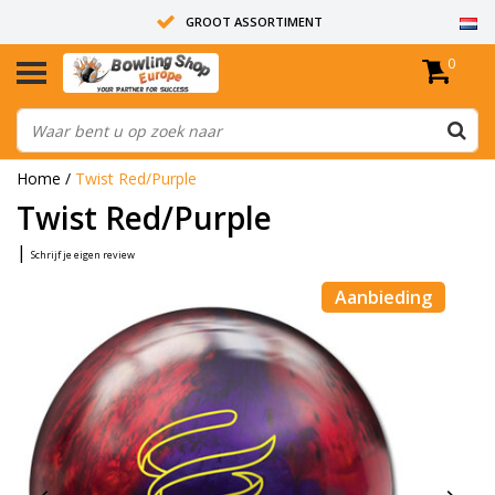
GROOT ASSORTIMENT
0
14 DAGEN RETOUR RECHT
ALLE BOWLINGBALLEN ZIJN ONGEBOORD
Home
/
Twist Red/Purple
Twist Red/Purple
|
Schrijf je eigen review
Aanbieding