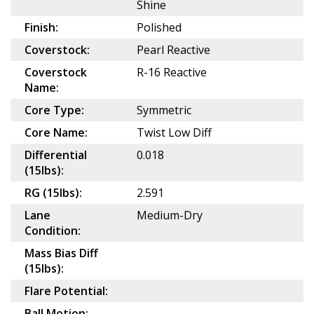
Shine
Finish:
Polished
Coverstock:
Pearl Reactive
Coverstock
R-16 Reactive
Name:
Core Type:
Symmetric
Core Name:
Twist Low Diff
Differential
0.018
(15lbs):
RG (15lbs):
2.591
Lane
Medium-Dry
Condition:
Mass Bias Diff
(15lbs):
Flare Potential:
Ball Motion: