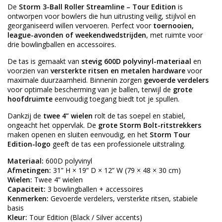
De
Storm 3-Ball Roller Streamline – Tour Edition
is
ontworpen voor bowlers die hun uitrusting veilig, stijlvol en
georganiseerd willen vervoeren. Perfect voor
toernooien,
league-avonden of weekendwedstrijden
, met ruimte voor
drie bowlingballen en accessoires.
De tas is gemaakt van
stevig 600D polyvinyl-materiaal
en
voorzien van
versterkte ritsen en metalen hardware
voor
maximale duurzaamheid. Binnenin zorgen
gevoerde verdelers
voor optimale bescherming van je ballen, terwijl de
grote
hoofdruimte
eenvoudig toegang biedt tot je spullen.
Dankzij de
twee 4” wielen
rolt de tas soepel en stabiel,
ongeacht het oppervlak. De
grote Storm Bolt-ritstrekkers
maken openen en sluiten eenvoudig, en het
Storm Tour
Edition-logo
geeft de tas een professionele uitstraling.
Materiaal:
600D polyvinyl
Afmetingen:
31” H × 19” D × 12” W (79 × 48 × 30 cm)
Wielen:
Twee 4” wielen
Capaciteit:
3 bowlingballen + accessoires
Kenmerken:
Gevoerde verdelers, versterkte ritsen, stabiele
basis
Kleur:
Tour Edition (Black / Silver accents)