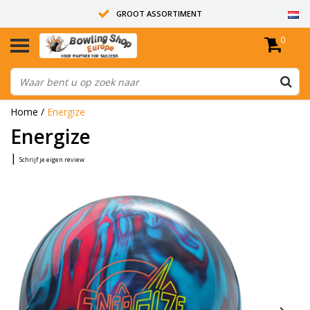
GROOT ASSORTIMENT
0
14 DAGEN RETOUR RECHT
ALLE BOWLINGBALLEN ZIJN ONGEBOORD
Home
/
Energize
Energize
|
Schrijf je eigen review